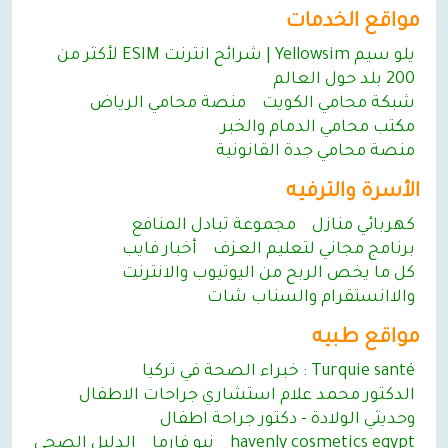
مواقع الخدمات
يلو سيم Yellowsim | شرائح انترنت ESIM لأكثر من
200 بلد حول العالم
شبكة محامي الكويت
منصة محامي الرياض
مكتب محامي الدمام والخبر
منصة محامي جدة القانونية
الأسرة والترفيه
كهربائي منازل
مجموعة تبادل المنافع
برنامج مجاني لتعليم العـزف
أخبار فايب
كل ما يخص الربح من اليوتيوب والانترنت
والاانستقرام والسناب شات
مواقع طبيه
Turquie santé : خبراء الصحة في تركيا
الدكتور محمد علام استشاري جراحات الاطفال
وحديثي الولادة - دكتور جراحة اطفال
havenly cosmetics egypt
نيو فارما
الدليل الصحي